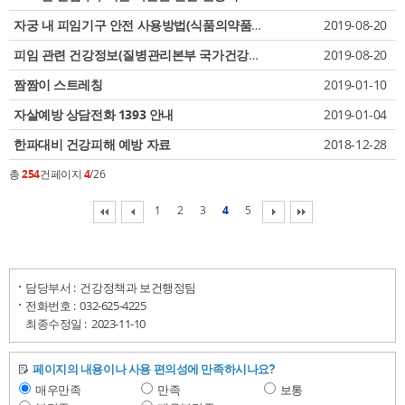
자궁 내 피임기구 안전 사용방법(식품의약품안전처)
2019-08-20
피임 관련 건강정보(질병관리본부 국가건강정보포털)
2019-08-20
짬짬이 스트레칭
2019-01-10
자살예방 상담전화 1393 안내
2019-01-04
한파대비 건강피해 예방 자료
2018-12-28
총
254
건
페이지
4
/26
1
2
3
4
5
담당부서 :
건강정책과 보건행정팀
전화번호 :
032-625-4225
최종수정일 :
2023-11-10
페이지의 내용이나 사용 편의성에 만족하시나요?
매우만족
만족
보통