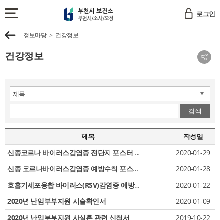
부
로그인
천
전
시
체
이
정보마당
건강정보
보
메
전
건
뉴
건강정보
소
보
소
기
부
셜
천
네
시
트
/
워
크
검색
소
공
사
유
/
제목
작성일
보
오
기
신종코르나 바이러스감염증 전단지 포스터 시안
2020-01-29
정
신종 코르나바이러스감염증 예방수칙 포스터 (국문,중문,영문)
2020-01-28
호흡기세포융합 바이러스(RSV)감염증 예방수칙 포스터(산후조리원용 포
2020-01-22
2020년 난임부부지원 시술확인서
2020-01-09
2020년 난임부부지원 사실혼 관련 신청서
2019-10-22