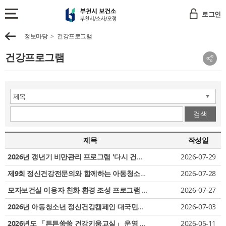
부
로그인
천
전
시
체
이
정보마당
건강프로그램
보
메
전
건
뉴
건강프로그램
소
보
소
기
부
셜
천
네
시
트
/
워
크
검색
소
공
사
유
/
제목
작성일
보
오
기
2026년 갱년기 비만관리 프로그램 '다시 건강한 나' 3기 참여자 모집
2026-07-29
정
제9회 정신건강전문의와 함께하는 아동청소년 토크콘서트 안내
2026-07-28
모자보건실 이용자 친화 환경 조성 프로그램 「행복맘 룰렛」 안내
2026-07-27
2026년 아동청소년 정신건강캠페인 대국민공개강좌 안내
2026-07-03
2026년도 「튼튼쑥쑥 건강키움교실」 운영 안내 및 수요 조사
2026-05-11