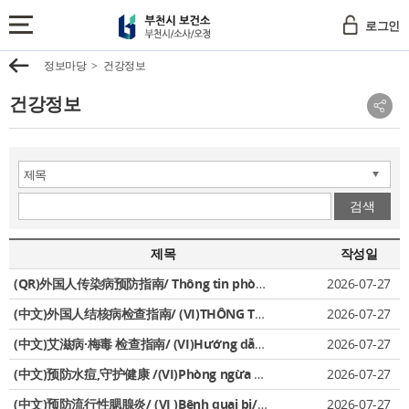
부
로그인
천
전
시
체
이
정보마당
건강정보
보
메
전
건
뉴
건강정보
소
보
소
기
부
셜
천
네
시
트
/
워
크
검색
소
공
사
유
/
제목
작성일
보
오
기
(QR)外国人传染病预防指南/ Thông tin phòng ngừa bệnh truyền nhiễm c
2026-07-27
정
(中文)外国人结核病检查指南/ (VI)THÔNG TIN VỀ KHÁM SÀNG LỌC BỆNH L
2026-07-27
(中文)艾滋病·梅毒 检查指南/ (VI)Hướng dẫn xét nghiệm HIV và giang m
2026-07-27
(中文)预防水痘,守护健康 /(VI)Phòng ngừa bệnh thủy đậu / (EN)Chic
2026-07-27
(中文)预防流行性腮腺炎/ (VI )Bệnh quai bị/ (EN)Let's Prevent M
2026-07-27