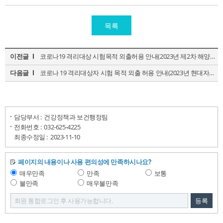
목록
이전글
코로나19 격리대상 시험목적 외출허용 안내(2023년 제2차 해양경찰 공무원 채용 외국어(중국어) ...
다음글
코로나 19 격리대상자 시험 목적 외출 허용 안내(2023년 현대자동차 모빌리티 기술인력 채용 외 ...
담당부서 :
건강정책과 보건행정팀
전화번호 :
032-625-4225
최종수정일 :
2023-11-10
페이지의 내용이나 사용 편의성에 만족하시나요?
매우만족
만족
보통
불만족
매우불만족
등록