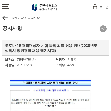
부
로그인
천
전
시
체
이
정보마당
공지사항
보
메
전
건
뉴
공지사항
소
보
소
기
부
셜
천
네
코로나 19 격리대상자 시험 목적 외출 허용 안내(2023년도
시
트
삼척시 청원경찰 채용 필기시험)
/
워
크
소
보건소
감염병관리과
담당자
임혜지
공
사
작성일
2023-05-18
조회수
4229
유
/
보
오
기
정